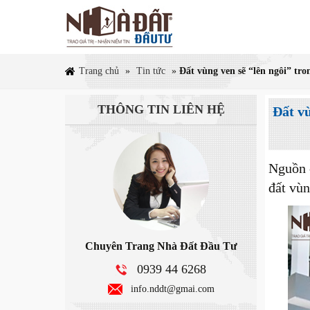
Trang chủ
»
Tin tức
»
Đất vùng ven sẽ “lên ngôi” tr
THÔNG TIN
LIÊN HỆ
Đất v
Nguồn c
đất vùn
Chuyên Trang Nhà Đất Đầu Tư
0939 44 6268
info.nddt@gmai.com