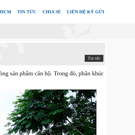
.HCM
TIN TỨC
CHIA SẺ
LIÊN HỆ KÝ GỬI
Tin tức
dòng sản phẩm căn hộ. Trong đó, phân khúc