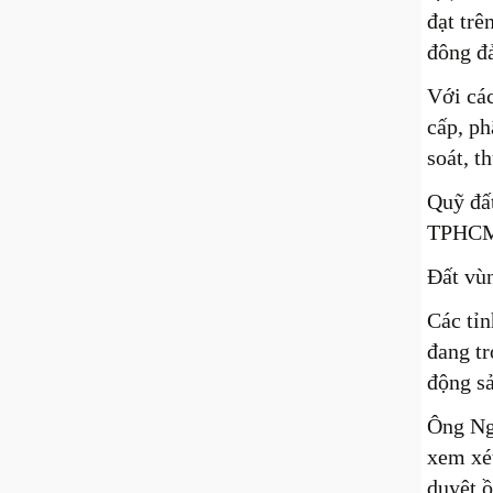
đạt trê
đông đ
Với cá
cấp, ph
soát, t
Quỹ đấ
TPHCM 
Đất vù
Các tỉ
đang tr
động sả
Ông Ngu
xem xét
duyệt ồ