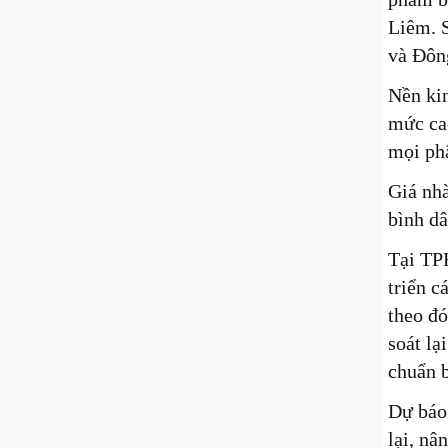
Liêm. 
và Đôn
Nền kin
mức cao
mọi phâ
Giá nhà
bình dâ
Tại TPH
triển c
theo đó
soát lạ
chuẩn b
Dự báo
lại, nâ