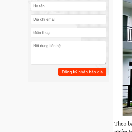
Theo bá
phẩm b