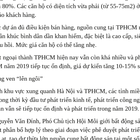
n 80%. Các căn hộ có diện tích vừa phải (từ 55-75m2) ở
ảo khách hàng.
c dự án đủ điều kiện bán hàng, nguồn cung tại TPHCM
ân khúc bình dân dần khan hiếm, đặc biệt là cao cấp, si
hu hồi. Mức giá căn hộ có thể tăng nhẹ.
t ngoại thành TPHCM hiện nay vẫn còn khá nhiều và p
năm 2019 tiếp tục ổn định, giá dự kiến tăng 10-15% 
ng ven “lên ngôi”
nh khu vực xung quanh Hà Nội và TPHCM, các tỉnh miề
ong thời kỳ đầu tư phát triển kinh tế, phát triển công n
n vẫn sẽ tiếp tục ổn định và phát triển trong năm 2019.
yễn Văn Đính, Phó Chủ tịch Hội Môi giới bất động sản
 phân bổ hợp lý theo giai đoạn việc phê duyệt phát tri
 ạt, tạo dư thừa lớn nguồn cung bất động sản tại một s