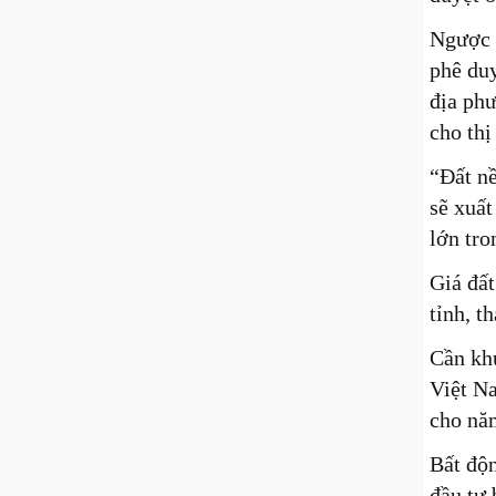
Ngược l
phê duy
địa phư
cho thị
“Đất nề
sẽ xuất
lớn tro
Giá đất
tỉnh, t
Cần kh
Việt Na
cho nă
Bất độ
đầu tư 