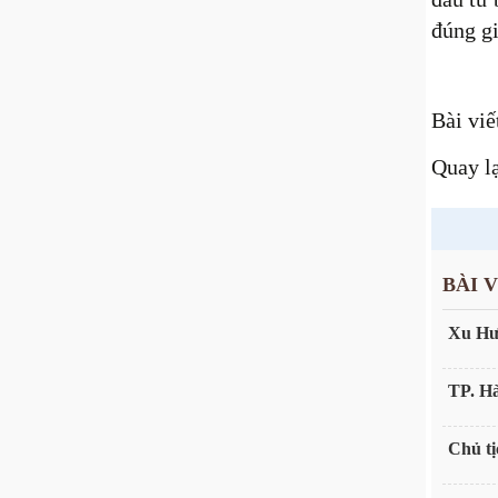
đúng gi
Bài vi
Quay l
BÀI 
Xu Hư
TP. Hà
Chủ tị