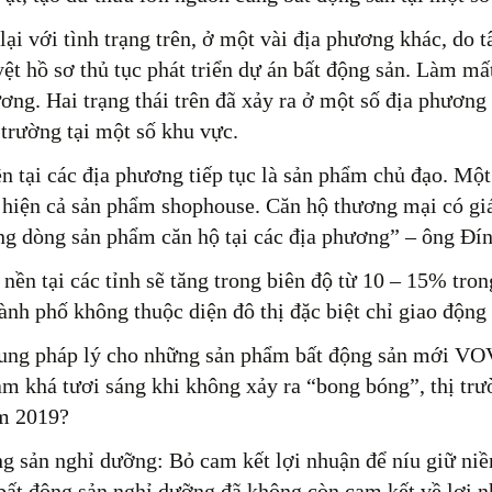
ại với tình trạng trên, ở một vài địa phương khác, do t
ệt hồ sơ thủ tục phát triển dự án bất động sản. Làm mấ
ơng. Hai trạng thái trên đã xảy ra ở một số địa phươn
 trường tại một số khu vực.
n tại các địa phương tiếp tục là sản phẩm chủ đạo. Một 
 hiện cả sản phẩm shophouse. Căn hộ thương mại có giá
ng dòng sản phẩm căn hộ tại các địa phương” – ông Đín
 nền tại các tỉnh sẽ tăng trong biên độ từ 10 – 15% tr
hành phố không thuộc diện đô thị đặc biệt chỉ giao động
ung pháp lý cho những sản phẩm bất động sản mới VOV
m khá tươi sáng khi không xảy ra “bong bóng”, thị trườ
m 2019?
ng sản nghỉ dưỡng: Bỏ cam kết lợi nhuận để níu giữ ni
bất động sản nghỉ dưỡng đã không còn cam kết về lợi 