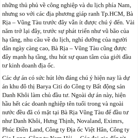
những thủ phủ về công nghiệp và du lịch phía Nam,
nhưng so với các địa phương giáp ranh Tp.HCM, Bà
Rịa – Vũng Tàu trước đây vẫn ít được chú ý đến. Vài
năm trở lại đây, trước sự phát triển như vũ bão của
hạ tầng, nhu cầu về du lịch, nghỉ dưỡng của người
dân ngày càng cao, Bà Rịa – Vũng Tàu cũng được
đẩy mạnh hạ tầng, thu hút sự quan tâm của giới đầu
tư kinh doanh địa ốc.
Các dự án có sức hút lớn đáng chú ý hiện nay là dự
án khu đô thị Barya Citi do Công ty Bất động sản
Danh Khôi làm chủ đầu tư. Ngoài dự án này, hiện
hầu hết các doanh nghiệp tên tuổi trong và ngoài
nước đều đã có mặt tại Bà Rịa Vũng Tàu để đầu tư
như Danh Khôi, Hưng Thịnh, Novaland, Eximrs,
Phúc Điền Land, Công ty Địa ốc Việt Hân, Công ty
Gia Long, Công ty Nam Hải… Các đại gia đến từ