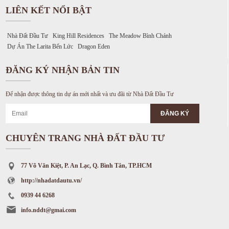
LIÊN KẾT NỔI BẬT
Nhà Đất Đầu Tư
King Hill Residences
The Meadow Bình Chánh
Dự Án The Larita Bến Lức
Dragon Eden
ĐĂNG KÝ NHẬN BẢN TIN
Để nhận được thông tin dự án mới nhất và ưu đãi từ Nhà Đất Đầu Tư
CHUYÊN TRANG NHÀ ĐẤT ĐẦU TƯ
77 Võ Văn Kiệt, P. An Lạc, Q. Bình Tân, TP.HCM
http://nhadatdautu.vn/
0939 44 6268
info.nddt@gmai.com