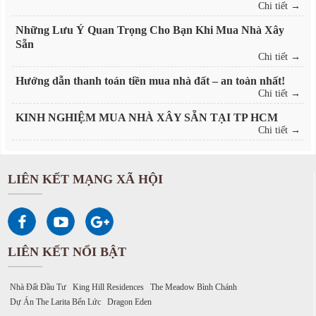
Chi tiết →
Những Lưu Ý Quan Trọng Cho Bạn Khi Mua Nhà Xây
Sẵn
Chi tiết →
Hướng dẫn thanh toán tiền mua nhà đất – an toàn nhất!
Chi tiết →
KINH NGHIỆM MUA NHÀ XÂY SẴN TẠI TP HCM
Chi tiết →
LIÊN KẾT MẠNG XÃ HỘI
LIÊN KẾT NỔI BẬT
Nhà Đất Đầu Tư
King Hill Residences
The Meadow Bình Chánh
Dự Án The Larita Bến Lức
Dragon Eden