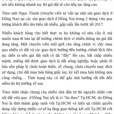
nói nếu không nhanh tay thì giá đất sẽ còn tiếp tục tăng cao.
Theo anh Ngọc Thanh (chuyên viên tư vấn tại một sàn giao dịch ở
Đồng Nai) tại các sàn giao dịch ở Đồng Nai trong 2 tháng vừa qua
lượng khách đến tìm hiểu rất nhiều, gấp mấy lần trước tết 2017.
Nhiều khách hàng cho biết thực ra họ không có nhu cầu ở, mà
muốn mua đi bán lại để hưởng chênh lệch vì nhiều thông tin giá đất
đang tăng. Một chuyên viên môi giới cho rằng chính vì việc mua
qua nhiều cò đất và các giao dịch hướng đến hưởng chênh lệch liên
tục diễn ra nên giá đất mới có đà “đẩy” lên cao, bất chấp nhiều
mảnh, miếng đất được giao dịch là đất nông nghiệp, hoặc phân lô
bán nền pháp lý chưa hoàn thiện, sổ chung, chưa chuyển mục đích
sử dụng, chủ đất mua bán bằng giấy tay, ký kết mua bán không qua
công chứng… Tình trạng này có thể gây ảnh hưởng rất lớn đến
niềm tin thị trường về sau.
Theo nhìn nhận chung của nhiều nhà đầu tư thì nguyên nhân cơn
sốt đất vừa qua ở Đồng Nai sốt là vì “ăn theo” Tp.HCM, do Đồng
Nai là tỉnh thành giáp ranh với Tp.HCM và hiện tại chính quyền
đang xây dựng nhiều cơ sở hạ tầng giao thông kết nối Tp.HCM với