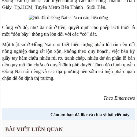
Đồng Nai cụ thể là các tuyến đường cao tốc Long Thành – Dầu
Giây- Tp.HCM, Tuyến Metro Bến Thành –Suối Tiên.
Cùng với đó, như đã nói ở trên, quyết định cho phép tách thửa là
một “đòn bẩy” thông tin lớn đối với các “cò” đất.
Một luật sư ở Đồng Nai cho biết hiện tượng phân lô bán nền đất
nông nghiệp đang rất lộn xộn, không theo quy hoạch, việc bán ký
giấy tay hàm chứa nhiều rủi ro, tranh chấp, nhiều dự án phân lô bán
nền quy mô lớn chưa có quyết định phê duyệt. Theo đó chính quyền
Đồng Nai nói riêng và các địa phương nên sớm có biện pháp ngăn
chặn để ổn định thị trường.
Theo Enternews
Cảm ơn bạn đã like và chia sẻ bài viết này
BÀI VIẾT LIÊN QUAN