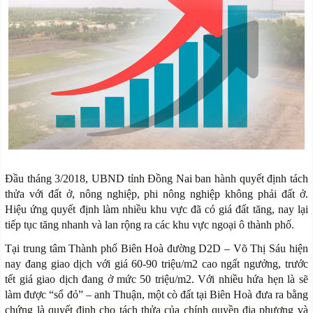
Đầu tháng 3/2018, UBND tỉnh Đồng Nai ban hành quyết định tách
thửa với đất ở, nông nghiệp, phi nông nghiệp không phải đất ở.
Hiệu ứng quyết định làm nhiều khu vực đã có giá đất tăng, nay lại
tiếp tục tăng nhanh và lan rộng ra các khu vực ngoại ô thành phố.
Tại trung tâm Thành phố Biên Hoà đường D2D – Võ Thị Sáu hiện
nay đang giao dịch với giá 60-90 triệu/m2 cao ngất ngưởng, trước
tết giá giao dịch đang ở mức 50 triệu/m2. Với nhiều hứa hẹn là sẽ
làm được “sổ đỏ” – anh Thuận, một cò đất tại Biên Hoà đưa ra bằng
chứng là quyết định cho tách thửa của chính quyền địa phương và