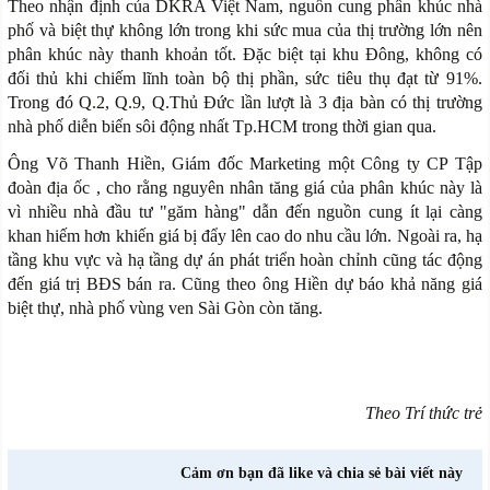
Theo nhận định của DKRA Việt Nam, nguồn cung phân khúc nhà
phố và biệt thự không lớn trong khi sức mua của thị trường lớn nên
phân khúc này thanh khoản tốt. Đặc biệt tại khu Đông, không có
đối thủ khi chiếm lĩnh toàn bộ thị phần, sức tiêu thụ đạt từ 91%.
Trong đó Q.2, Q.9, Q.Thủ Đức lần lượt là 3 địa bàn có thị trường
nhà phố diễn biến sôi động nhất Tp.HCM trong thời gian qua.
Ông Võ Thanh Hiền, Giám đốc Marketing một Công ty CP Tập
đoàn địa ốc , cho rằng nguyên nhân tăng giá của phân khúc này là
vì nhiều nhà đầu tư "găm hàng" dẫn đến nguồn cung ít lại càng
khan hiếm hơn khiến giá bị đẩy lên cao do nhu cầu lớn. Ngoài ra, hạ
tầng khu vực và hạ tầng dự án phát triển hoàn chỉnh cũng tác động
đến giá trị BĐS bán ra. Cũng theo ông Hiền dự báo khả năng giá
biệt thự, nhà phố vùng ven Sài Gòn còn tăng.
Theo Trí thức trẻ
Cảm ơn bạn đã like và chia sẻ bài viết này