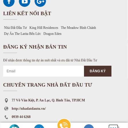
LIÊN KẾT NỔI BẬT
Nhà Đất Đầu Tư
King Hill Residences
The Meadow Bình Chánh
Dự Án The Larita Bến Lức
Dragon Eden
ĐĂNG KÝ NHẬN BẢN TIN
Để nhận được thông tin dự án mới nhất và ưu đãi từ Nhà Đất Đầu Tư
CHUYÊN TRANG NHÀ ĐẤT ĐẦU TƯ
77 Võ Văn Kiệt, P. An Lạc, Q. Bình Tân, TP.HCM
http://nhadatdautu.vn/
0939 44 6268
info.nddt@gmai.com