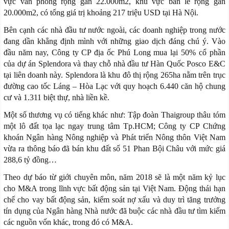
vực văn phòng rộng gần 22.000m2, khu vực bán lẻ rộng gần
20.000m2, có tổng giá trị khoảng 217 triệu USD tại Hà Nội.
Bên cạnh các nhà đầu tư nước ngoài, các doanh nghiệp trong nước
đang dần khẳng định mình với những giao dịch đáng chú ý. Vào
đầu năm nay, Công ty CP địa ốc Phú Long mua lại 50% cổ phần
của dự án Splendora và thay chỗ nhà đầu tư Hàn Quốc Posco E&C
tại liên doanh này. Splendora là khu đô thị rộng 265ha nằm trên trục
đường cao tốc Láng – Hòa Lạc với quy hoạch 6.440 căn hộ chung
cư và 1.311 biệt thự, nhà liền kề.
Một số thương vụ có tiếng khác như: Tập đoàn Thaigroup thâu tóm
một lô đất tọa lạc ngay trung tâm Tp.HCM; Công ty CP Chứng
khoán Ngân hàng Nông nghiệp và Phát triển Nông thôn Việt Nam
vừa ra thông báo đã bán khu đất số 51 Phan Bội Châu với mức giá
288,6 tỷ đồng…
Theo dự báo từ giới chuyên môn, năm 2018 sẽ là một năm kỷ lục
cho M&A trong lĩnh vực bất động sản tại Việt Nam. Động thái hạn
chế cho vay bất động sản, kiểm soát nợ xấu và duy trì tăng trưởng
tín dụng của Ngân hàng Nhà nước đã buộc các nhà đầu tư tìm kiếm
các nguồn vốn khác, trong đó có M&A.