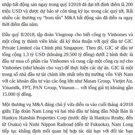
nhập bất động sản ngay trong quý I/2018 đã đạt tới đỉnh điểm là 200
triệu USD và được dự báo sẽ còn tăng kỷ lục trong các quý tới. Rất
nhiều các thương vụ “bom tấn” M&A bất động sản đã diễn ra ngay
thời điểm đầu năm.
Đầu quý II/2018, tập đoàn Vingroup cho biết công ty Vinhomes và
một công ty thành viên khác đã ký thỏa thuận với quỹ đầu tư GIC
Private Limited của Chính phủ Singapore. Theo đó, GIC sẽ đầu tư
tổng cộng 1,3 tỷ USD (khoảng 29.500 tỷ đồng) dưới 2 hình thức là
đầu tư mua cổ phần của Vinhomes và cung cấp một công cụ nợ cho
Vinhomes (như khoản cho vay) để thực hiện các dự án. GIC là một
trong số nhà đầu tư tài chính lớn nhất trên thị trường vốn Việt Nam
với các khoản đầu tư vào các ông lớn như Masan Group, Vietjet Air,
Vinamilk, FPT, PAN Group, Vinasun… với tổng giá trị khoảng gần
15.000 tỷ đồng.
Một thương vụ M&A đáng chú ý vừa diễn ra vào cuối tháng 4/2018
giữa Tập đoàn Nam Long và hai nhà đầu tư hàng đầu Nhật Bản là
Hankyu Hanshin Properties Corp (trước đây là Hankyu Realty, đến
từ Osaka) và Nishi Nippon Railroad (đến từ Fukuoka). Nam Long
tiếp tục khẳng định mối quan hệ hợp tác dài hạn với đối tác bạn