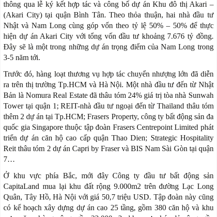
thông qua lễ ký kết hợp tác và công bố dự án Khu đô thị Akari –
(Akari City) tại quận Bình Tân. Theo thỏa thuận, hai nhà đầu tư
Nhật và Nam Long cùng góp vốn theo tỷ lệ 50% – 50% để thực
hiện dự án Akari City với tổng vốn đầu tư khoảng 7.676 tỷ đồng.
Đây sẽ là một trong những dự án trọng điểm của Nam Long trong
3-5 năm tới.
Trước đó, hàng loạt thương vụ hợp tác chuyển nhượng lớn đã diễn
ra trên thị trường Tp.HCM và Hà Nội. Một nhà đầu tư đến từ Nhật
Bản là Nomura Real Estate đã thâu tóm 24% giá trị tòa nhà Sunwah
Tower tại quận 1; REIT-nhà đầu tư ngoại đến từ Thailand thâu tóm
thêm 2 dự án tại Tp.HCM; Frasers Property, công ty bất động sản đa
quốc gia Singapore thuộc tập đoàn Frasers Centrepoint Limited phát
triển dự án căn hộ cao cấp quận Thao Dien; Strategic Hospitality
Reit thâu tóm 2 dự án Capri by Fraser và BIS Nam Sài Gòn tại quận
7…
Ở khu vực phía Bắc, mới đây Công ty đầu tư bất động sản
CapitaLand mua lại khu đất rộng 9.000m2 trên đường Lạc Long
Quân, Tây Hồ, Hà Nội với giá 50,7 triệu USD. Tập đoàn này cũng
có kế hoạch xây dựng dự án cao 25 tầng, gồm 380 căn hộ và khu