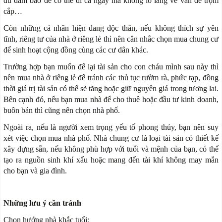
đủ đảm bảo để có thể đi cả ngày mà không lo lắng về vấn đề trộm
cắp…
Còn những cá nhân hiện đang độc thân, nếu không thích sự yên
tĩnh, riêng tư của nhà ở riêng lẻ thì nên cân nhắc chọn mua chung cư
để sinh hoạt cộng đồng cùng các cư dân khác.
Trường hợp bạn muốn để lại tài sản cho con cháu mình sau này thì
nên mua nhà ở riêng lẻ để tránh các thủ tục rườm rà, phức tạp, đồng
thời giá trị tài sản có thể sẽ tăng hoặc giữ nguyên giá trong tương lai.
Bên cạnh đó, nếu bạn mua nhà để cho thuê hoặc đầu tư kinh doanh,
buôn bán thì cũng nên chọn nhà phố.
Ngoài ra, nếu là người xem trọng yếu tố phong thủy, bạn nên suy
xét việc chọn mua nhà phố. Nhà chung cư là loại tài sản có thiết kế
xây dựng sẵn, nếu không phù hợp với tuổi và mệnh của bạn, có thể
tạo ra nguồn sinh khí xấu hoặc mang đến tài khí không may mắn
cho bạn và gia đình.
Những lưu ý cần tránh
Chọn hướng nhà khắc tuổi;