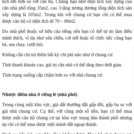
tích lớn hơn so với căn hộ. Chẳng hạn như diện tích xây dựng của
căn nhà phố rộng 35m2, cao 3 tầng tương đương tổng diện tích sàn
xây dựng là 105m2. Trong khi với chung cư bạn chỉ có thể mua
được căn hộ có diện tích từ 70 – 80m2.
Do nhà phố thuộc sở hữu của riêng nên bạn có thể tự do làm điều
mình thích, ví dụ như sửa chữa, cơi nới hoặc tổ chức tiệc cùng bạn
bè, ma chay, cưới hỏi.
Không cần chi trả thêm bất kỳ chi phí nào như ở chung cư.
Tính thanh khoản cao, giá trị căn nhà có thể tăng theo thời gian.
Tình trạng xuống cấp chậm hơn so với nhà chung cư.
Nhược điểm nhà ở riêng lẻ (nhà phố)
Trong cùng một khu vực, giá đất thường đắt gấp đôi, gấp ba so với
giá nhà chung cư. Cụ thể, với cùng một số tiền, bạn có thể mua
được một căn hộ chung cư tại khu vực trung tâm thành phố nhưng
lại chỉ có thể mua được một mảnh đất ngoại thành.