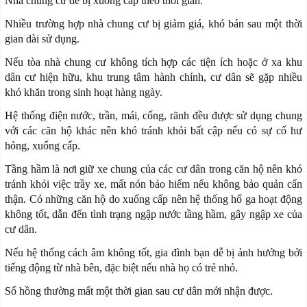
Nhà chung cư dễ bị xuống cấp theo thời gian.
Nhiều trường hợp nhà chung cư bị giảm giá, khó bán sau một thời
gian dài sử dụng.
Nếu tòa nhà chung cư không tích hợp các tiện ích hoặc ở xa khu
dân cư hiện hữu, khu trung tâm hành chính, cư dân sẽ gặp nhiều
khó khăn trong sinh hoạt hàng ngày.
Hệ thống điện nước, trần, mái, cống, rãnh đều được sử dụng chung
với các căn hộ khác nên khó tránh khỏi bất cập nếu có sự cố hư
hỏng, xuống cấp.
Tầng hầm là nơi giữ xe chung của các cư dân trong căn hộ nên khó
tránh khỏi việc trầy xe, mất nón bảo hiểm nếu không bảo quản cẩn
thận. Có những căn hộ do xuống cấp nên hệ thống hố ga hoạt động
không tốt, dẫn đến tình trạng ngập nước tầng hầm, gây ngập xe của
cư dân.
Nếu hệ thống cách âm không tốt, gia đình bạn dễ bị ảnh hưởng bởi
tiếng động từ nhà bên, đặc biệt nếu nhà họ có trẻ nhỏ.
Sổ hồng thường mất một thời gian sau cư dân mới nhận được.