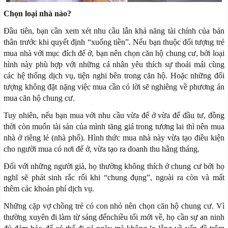
Chọn loại nhà nào?
Đầu tiên, bạn cần xem xét nhu cầu lẫn khả năng tài chính của bản
thân trước khi quyết định “xuống tiền”. Nếu bạn thuộc đối tượng trẻ
mua nhà với mục đích để ở, bạn nên chọn căn hộ chung cư, bởi loại
hình này phù hợp với những cá nhân yêu thích sự thoải mái cùng
các hệ thống dịch vụ, tiện nghi bên trong căn hộ. Hoặc những đối
tượng không đặt nặng việc mua cần có lời sẽ nghiêng về phương án
mua căn hộ chung cư.
Tuy nhiên, nếu bạn mua với nhu cầu vừa để ở vừa để đầu tư, đồng
thời còn muốn tài sản của mình tăng giá trong tương lai thì nên mua
nhà ở riêng lẻ (nhà phố). Hình thức mua nhà này vừa tạo điều kiện
cho người mua có nơi để ở, vừa tạo ra doanh thu hằng tháng.
Đối với những người già, họ thường không thích ở chung cư bởi họ
nghĩ sẽ phát sinh rắc rối khi “chung đụng”, ngoài ra còn và mất
thêm các khoản phí dịch vụ.
Những cặp vợ chồng trẻ có con nhỏ nên chọn căn hộ chung cư. Vì
thường xuyên đi làm từ sáng đếnchiều tối mới về, họ cần sự an ninh