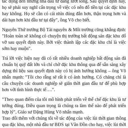
tác động đến những nhà đầu tư đang lướt sóng. Sau quyết định này,
họ sẽ phải suy nghĩ cẩn trọng về việc có nên đổ tiền tại các đặc khu
hay không. Họ sẽ cần có cái nhìn đúng đắn hơn, thận trọng hơn và
dài hạn hơn khi đầu tư tại đây", ông Võ cho biết.
Nguyên Thứ trưởng Bộ Tài nguyên & Môi trường cũng khẳng định:
"Hoàn toàn sẽ không có chuyện thị trường bất động sản đặc khu đổ
vỡ sau quyết định này. Bởi việc thành lập các đặc khu chỉ là việc
sớm hay muộn".
Trả lời việc hiện nay đã có rất nhiều doanh nghiệp bất động sản đã
chuẩn bị quỹ đất lớn và chỉ chờ đặc khu thông qua để sẵn sàng xây
dựng thì liệu sau quyết định này có bị ảnh hưởng không – ông Võ
nhấn mạnh: "Tôi cho rằng sẽ rất ít có ảnh hưởng. Có chăng chỉ là
câu chuyện các doanh nghiệp sẽ giãn thời gian đầu tư để phù hợp
hơn với tình hình thực tế….".
"Theo quan điểm của tôi mô hình phát triển về thể chế đặc khu là tư
tưởng đúng. Điều quan trọng là chúng ra làm thế nào để phát triển
hợp lý", Giáo sư Đặng Hùng Võ nhấn mạnh.
Trao đổi thêm với chúng tôi về tác động của việc lùi thời gian thông
qua đặc khu, một nhà đầu tư BĐS tại Vân Đồn cho hay, việc lùi thời