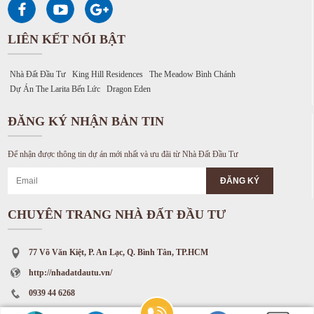
LIÊN KẾT NỔI BẬT
Nhà Đất Đầu Tư
King Hill Residences
The Meadow Bình Chánh
Dự Án The Larita Bến Lức
Dragon Eden
ĐĂNG KÝ NHẬN BẢN TIN
Để nhận được thông tin dự án mới nhất và ưu đãi từ Nhà Đất Đầu Tư
CHUYÊN TRANG NHÀ ĐẤT ĐẦU TƯ
77 Võ Văn Kiệt, P. An Lạc, Q. Bình Tân, TP.HCM
http://nhadatdautu.vn/
0939 44 6268
info.nddt@gmai.com