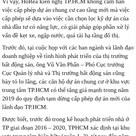
Vì vậy, HoRea kiến nghị TP.HCM không cấm hẳn
việc cấp phép dự án chung cư cao tầng mới mà việc
cấp phép sẽ dựa vào việc cần chọn lọc kỹ dự án của
nhà đầu tư có năng lực, có giải pháp góp phần xử lý
vấn đề kẹt xe, ngập nước, quá tải hạ tầng đô thị.
Trước đó, tại cuộc họp với các ban ngành và lãnh đạo
doanh nghiệp về tình hình phát triển của thị trường
bất động sản, ông Vũ Văn Phấn – Phó Cục trưởng
Cục Quản lý nhà và Thị trường bất động sản cũng
bày tỏ lo lắng, các căn hộ dự án chung cư ở khu vực
trung tâm TP.HCM có thể tăng giá mạnh trong năm
2019 do quy định tạm dừng cấp phép dự án mới của
lãnh đạo TP.HCM.
Được biết, trước đó trong kế hoạch phát triển nhà ở
TP giai đoạn 2016 – 2020, TPHCM xác định tại khu
vực trung tâm hiện hữu (quận 1, 3), từ nay đến năm