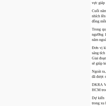
vực giáp
Cuối năm
nhích lên
đồng mỗi
Trong qu
ngưỡng 1
năm ngoái
Đơn vị k
sáng tích
Giai đoạ
sẽ giúp k
Ngoài ra
đã được 
DKRA Việ
HCM tron
Dự kiến 
trong xu 