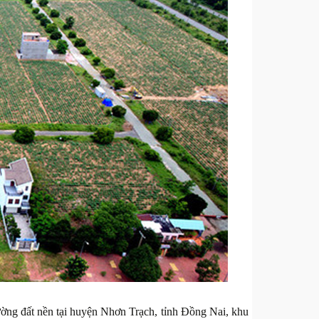
ờng đất nền tại huyện Nhơn Trạch, tỉnh Đồng Nai, khu