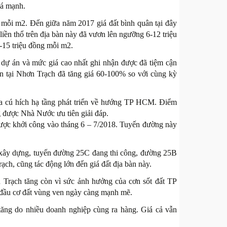
há mạnh.
 mỗi m2. Đến giữa năm 2017 giá đất bình quân tại đây
iền thổ trên địa bàn này đã vươn lên ngưỡng 6-12 triệu
15 triệu đồng mỗi m2.
dự án và mức giá cao nhất ghi nhận được đã tiệm cận
n tại Nhơn Trạch đã tăng giá 60-100% so với cùng kỳ
ủa cú hích hạ tầng phát triển về hướng TP HCM. Điểm
ng được Nhà Nước ưu tiên giải đáp.
ược khởi công vào tháng 6 – 7/2018. Tuyến đường này
 xây dựng, tuyến đường 25C đang thi công, đường 25B
h, cũng tác động lớn đến giá đất địa bàn này.
 Trạch tăng còn vì sức ảnh hưởng của cơn sốt đất TP
 đầu cơ đất vùng ven ngày càng mạnh mẽ.
c tăng do nhiều doanh nghiệp cùng ra hàng. Giá cả vẫn