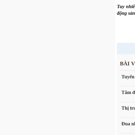
Tuy nhiê
động sản
BÀI 
Tuyển
Tâm đi
Thị tr
Đua nh