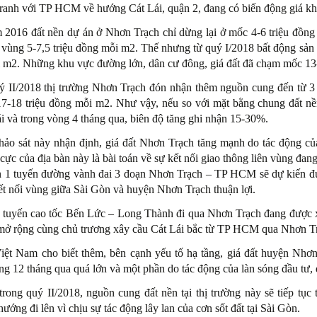
 ranh với TP HCM về hướng Cát Lái, quận 2, đang có biến động giá k
 2016 đất nền dự án ở Nhơn Trạch chỉ dừng lại ở mốc 4-6 triệu đồng
 vùng 5-7,5 triệu đồng mỗi m2. Thế nhưng từ quý I/2018 bất động sản l
 m2. Những khu vực đường lớn, dân cư đông, giá đất đã chạm mốc 13-
ý II/2018 thị trường Nhơn Trạch đón nhận thêm nguồn cung đến từ 3 
7-18 triệu đồng mỗi m2. Như vậy, nếu so với mặt bằng chung đất nề
 và trong vòng 4 tháng qua, biên độ tăng ghi nhận 15-30%.
hảo sát này nhận định, giá đất Nhơn Trạch tăng mạnh do tác động c
 cực của địa bàn này là bài toán về sự kết nối giao thông liên vùng đa
n 1 tuyến đường vành đai 3 đoạn Nhơn Trạch – TP HCM sẽ dự kiến đ
ết nối vùng giữa Sài Gòn và huyện Nhơn Trạch thuận lợi.
, tuyến cao tốc Bến Lức – Long Thành đi qua Nhơn Trạch đang được
mở rộng cùng chủ trương xây cầu Cát Lái bắc từ TP HCM qua Nhơn Trạc
t Nam cho biết thêm, bên cạnh yếu tố hạ tầng, giá đất huyện Nhơn
g 12 tháng qua quá lớn và một phần do tác động của làn sóng đầu tư,
trong quý II/2018, nguồn cung đất nền tại thị trường này sẽ tiếp tụ
hướng đi lên vì chịu sự tác động lây lan của cơn sốt đất tại Sài Gòn.