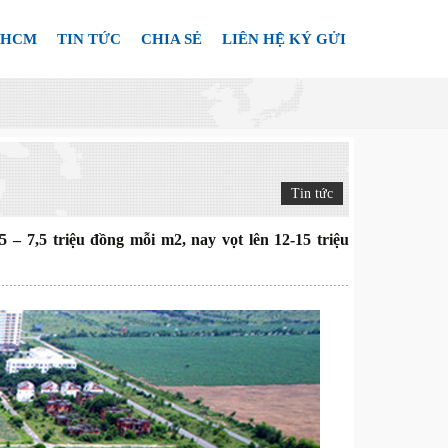
.HCM
TIN TỨC
CHIA SẺ
LIÊN HỆ KÝ GỬI
Tin tức
– 7,5 triệu đồng mỗi m2, nay vọt lên 12-15 triệu