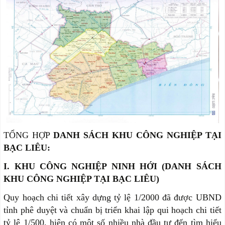
TỔNG HỢP
DANH SÁCH KHU CÔNG NGHIỆP TẠI
BẠC LIÊU:
I. KHU CÔNG NGHIỆP NINH HỚI (DANH SÁCH
KHU CÔNG NGHIỆP TẠI BẠC LIÊU)
Quy hoạch chi tiết xây dựng tỷ lệ 1/2000 đã được UBND
tỉnh phê duyệt và chuẩn bị triển khai lập qui hoạch chi tiết
tỷ lệ 1/500, hiện có một số nhiều nhà đầu tư đến tìm hiểu