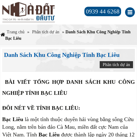
0939 44 6268
Trang chủ
»
Phân tích dự án
»
Danh Sách Khu Công Nghiệp Tỉnh
Bạc Liêu
Danh Sách Khu Công Nghiệp Tỉnh Bạc Liêu
Phân tích dự án
BÀI VIẾT TỔNG HỢP
DANH SÁCH KHU CÔNG
NGHIỆP TỈNH BẠC LIÊU
ĐÔI NÉT VỀ TỈNH BẠC LIÊU:
Bạc Liêu
là một tỉnh thuộc duyên hải vùng bằng sông Cửu
Long, nằm trên bán đảo Cà Mau, miền đất cực Nam của
Việt Nam. Tỉnh
Bạc Liêu
được thành lập ngày 20 tháng 12