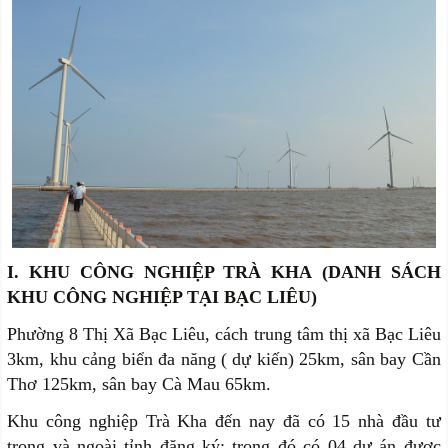
I. KHU CÔNG NGHIỆP TRÀ KHA (DANH SÁCH
KHU CÔNG NGHIỆP TẠI BẠC LIÊU)
Phường 8 Thị Xã Bạc Liêu, cách trung tâm thị xã Bạc Liêu
3km, khu cảng biển đa năng ( dự kiến) 25km, sân bay Cần
Thơ 125km, sân bay Cà Mau 65km.
Khu công nghiệp Trà Kha đến nay đã có 15 nhà đầu tư
trong và ngoài tỉnh đăng ký; trong đó có 04 dự án được