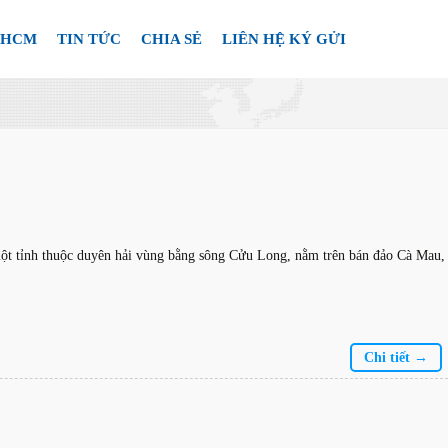
.HCM
TIN TỨC
CHIA SẺ
LIÊN HỆ KÝ GỬI
huộc duyên hải vùng bằng sông Cửu Long, nằm trên bán đảo Cà Mau,
Chi tiết →