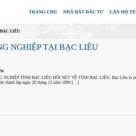
TRANG CHỦ
NHÀ ĐẤT ĐẦU TƯ
CĂN HỘ TP
BẠC LIÊU
NG NGHIỆP TẠI BẠC LIÊU
êu
ỆP TỈNH BẠC LIÊU ĐÔI NÉT VỀ TỈNH BẠC LIÊU: Bạc Liêu là một tỉnh t
ợc thành lập ngày 20 tháng 12 năm 1899 […]