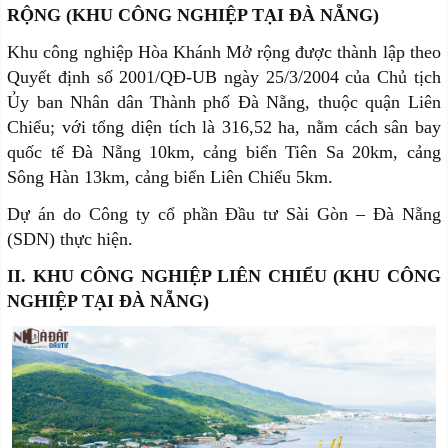
RỘNG (KHU CÔNG NGHIỆP TẠI ĐÀ NẴNG)
Khu công nghiệp Hòa Khánh Mở rộng được thành lập theo
Quyết định số 2001/QĐ-UB ngày 25/3/2004 của Chủ tịch
Ủy ban Nhân dân Thành phố Đà Nẵng, thuộc quận Liên
Chiểu; với tổng diện tích là 316,52 ha, nằm cách sân bay
quốc tế Đà Nẵng 10km, cảng biển Tiên Sa 20km, cảng
Sông Hàn 13km, cảng biển Liên Chiểu 5km.
Dự án do Công ty cổ phần Đầu tư Sài Gòn – Đà Nẵng
(SDN) thực hiện.
II. KHU CÔNG NGHIỆP LIÊN CHIỂU (KHU CÔNG
NGHIỆP TẠI ĐÀ NẴNG)