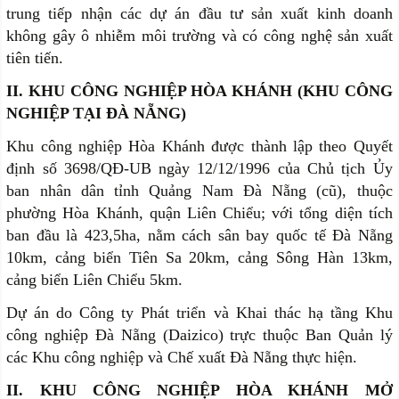
trung tiếp nhận các dự án đầu tư sản xuất kinh doanh
không gây ô nhiễm môi trường và có công nghệ sản xuất
tiên tiến.
II. KHU CÔNG NGHIỆP HÒA KHÁNH (KHU CÔNG
NGHIỆP TẠI ĐÀ NẴNG)
Khu công nghiệp Hòa Khánh được thành lập theo Quyết
định số 3698/QĐ-UB ngày 12/12/1996 của Chủ tịch Ủy
ban nhân dân tỉnh Quảng Nam Đà Nẵng (cũ), thuộc
phường Hòa Khánh, quận Liên Chiểu; với tổng diện tích
ban đầu là 423,5ha, nằm cách sân bay quốc tế Đà Nẵng
10km, cảng biển Tiên Sa 20km, cảng Sông Hàn 13km,
cảng biển Liên Chiểu 5km.
Dự án do Công ty Phát triển và Khai thác hạ tầng Khu
công nghiệp Đà Nẵng (Daizico) trực thuộc Ban Quản lý
các Khu công nghiệp và Chế xuất Đà Nẵng thực hiện.
II. KHU CÔNG NGHIỆP HÒA KHÁNH MỞ