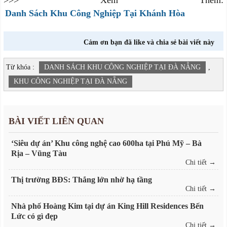
>>> Xem Thêm:
Danh Sách Khu Công Nghiệp Tại Khánh Hòa
Cảm ơn bạn đã like và chia sẻ bài viết này
Từ khóa :
DANH SÁCH KHU CÔNG NGHIỆP TẠI ĐÀ NẴNG
,
KHU CÔNG NGHIỆP TẠI ĐÀ NẴNG
BÀI VIẾT LIÊN QUAN
‘Siêu dự án’ Khu công nghệ cao 600ha tại Phú Mỹ – Bà
Rịa – Vũng Tàu
Chi tiết →
Thị trường BĐS: Thắng lớn nhờ hạ tầng
Chi tiết →
Nhà phố Hoàng Kim tại dự án King Hill Residences Bến
Lức có gì đẹp
Chi tiết →