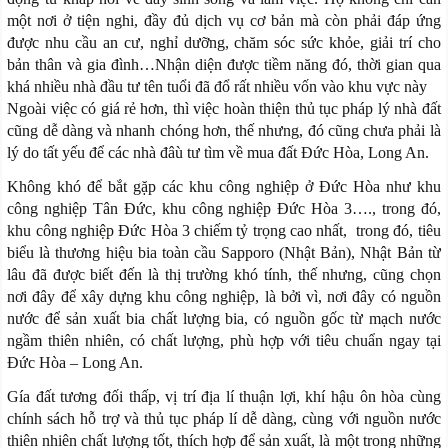
một nơi ở tiện nghi, đầy đủ dịch vụ cơ bản mà còn phải đáp ứng
được nhu cầu an cư, nghỉ dưỡng, chăm sóc sức khỏe, giải trí cho
bản thân và gia đình…Nhận diện được tiềm năng đó, thời gian qua
khá nhiều nhà đầu tư tên tuổi đã đổ rất nhiều vốn vào khu vực này
Ngoài việc có giá rẻ hơn, thì việc hoàn thiện thủ tục pháp lý nhà đất
cũng dễ dàng và nhanh chóng hơn, thế nhưng, đó cũng chưa phải là
lý do tất yếu để các nhà đâù tư tìm về mua đất Đức Hòa, Long An.
Không khó để bắt gặp các khu công nghiệp ở Đức Hòa như khu
công nghiệp Tân Đức, khu công nghiệp Đức Hòa 3…., trong đó,
khu công nghiệp Đức Hòa 3 chiếm tỷ trọng cao nhất, trong đó, tiêu
biểu là thương hiệu bia toàn cầu Sapporo (Nhật Bản), Nhật Bản từ
lâu đã được biết đến là thị trường khó tính, thế nhưng, cũng chọn
nơi đây để xây dựng khu công nghiệp, là bởi vì, nơi đây có nguồn
nước để sản xuất bia chất lượng bia, có nguồn gốc từ mạch nước
ngầm thiên nhiên, có chất lượng, phù hợp với tiêu chuẩn ngay tại
Đức Hòa – Long An.
Gía đất tương đối thấp, vị trí địa lí thuận lợi, khí hậu ôn hòa cùng
chính sách hỗ trợ và thủ tục pháp lí dễ dàng, cùng với nguồn nước
thiên nhiên chất lượng tốt, thích hợp để sản xuất, là một trong những