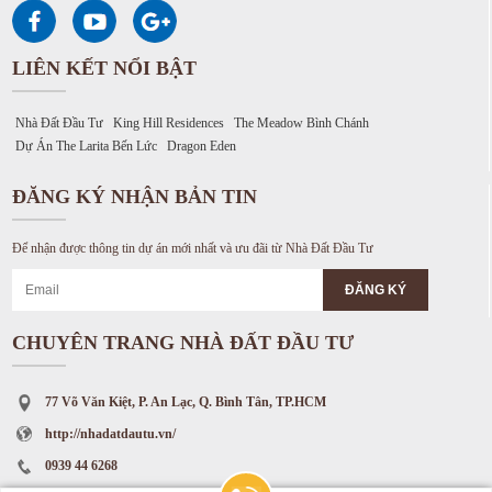
LIÊN KẾT NỔI BẬT
Nhà Đất Đầu Tư
King Hill Residences
The Meadow Bình Chánh
Dự Án The Larita Bến Lức
Dragon Eden
ĐĂNG KÝ NHẬN BẢN TIN
Để nhận được thông tin dự án mới nhất và ưu đãi từ Nhà Đất Đầu Tư
CHUYÊN TRANG NHÀ ĐẤT ĐẦU TƯ
77 Võ Văn Kiệt, P. An Lạc, Q. Bình Tân, TP.HCM
http://nhadatdautu.vn/
0939 44 6268