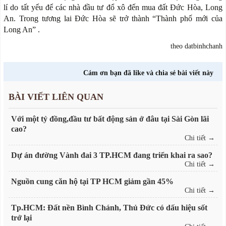
lí do tất yếu để các nhà đầu tư đổ xô đến mua đất Đức Hòa, Long
An. Trong tương lai Đức Hòa sẽ trở thành “Thành phố mới của
Long An” .
theo datbinhchanh
Cảm ơn bạn đã like và chia sẻ bài viết này
BÀI VIẾT LIÊN QUAN
Với một tỷ đồng,đầu tư bất động sản ở đâu tại Sài Gòn lãi
cao?
Chi tiết →
Dự án đường Vành đai 3 TP.HCM đang triển khai ra sao?
Chi tiết →
Nguồn cung căn hộ tại TP HCM giảm gần 45%
Chi tiết →
Tp.HCM: Đất nền Bình Chánh, Thủ Đức có dấu hiệu sốt
trở lại