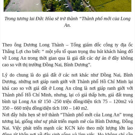
Trong tương lai Đức Hòa sẽ trở thành “Thành phố mới của Long
An.
Theo ông Dương Long Thành – Tổng giám đốc công ty địa ốc
Thắng Lợi cho biết: “ một yếu tố quan trọng thu hút khách hàng đổ
về Long An trong thời gian qua là giá đất các dự án ở đây không
cao so với thị trường Đồng Nai, Bình Dương”.
Lý do chung là do giá đất ở các nơi khác như Đồng Nai, Bình
Dương, những nơi giáp ranh giới với Thành phố Hồ Chí Minh lại
khá cao so với giá đất ở Long An cũng là nơi giáp ranh giới với
Thành phố Hồ Chí Minh, nhưng, lại có giá thấp hơn, giá đất trung
bình tại Long An từ 150 -250 triệu đồng/diện tích 75 – 120m2 và
350 – 660 triệu đồng/diện tích 100 – 140 m2.
Nơi đây hứa hẹn sẽ trở thành “Thành phố mới của Long An” trong
tương lai, giống như sự phát triển mạnh mẽ của Bình Dương, Đồng
Nai. Việc phát triển mạnh các KCN kéo theo một lượng lớn lao
động từ khắp nơi về đây sinh sống và làm việc. Họ không chỉ cần