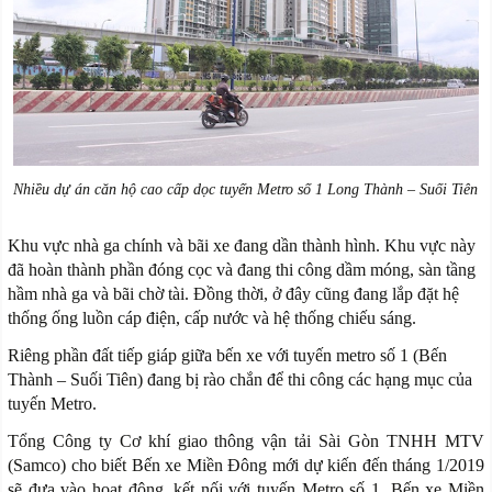
Nhiều dự án căn hộ cao cấp dọc tuyến Metro số 1 Long Thành – Suối Tiên
Khu vực nhà ga chính và bãi xe đang dần thành hình. Khu vực này
đã hoàn thành phần đóng cọc và đang thi công dầm móng, sàn tầng
hầm nhà ga và bãi chờ tài. Đồng thời, ở đây cũng đang lắp đặt hệ
thống ống luồn cáp điện, cấp nước và hệ thống chiếu sáng.
Riêng phần đất tiếp giáp giữa bến xe với tuyến metro số 1 (Bến
Thành – Suối Tiên) đang bị rào chắn để thi công các hạng mục của
tuyến Metro.
Tổng Công ty Cơ khí giao thông vận tải Sài Gòn TNHH MTV
(Samco) cho biết Bến xe Miền Đông mới dự kiến đến tháng 1/2019
sẽ đưa vào hoạt động, kết nối với tuyến Metro số 1. Bến xe Miền