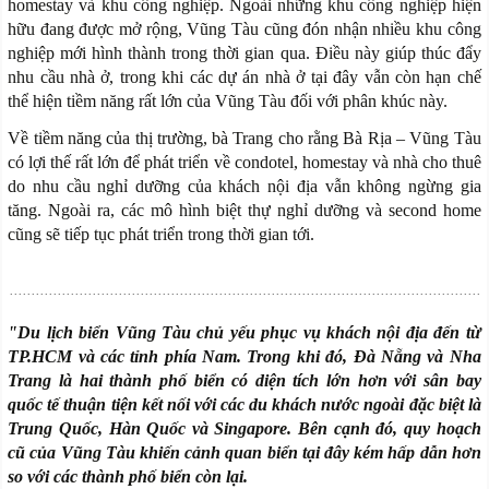
homestay và khu công nghiệp. Ngoài những khu công nghiệp hiện
hữu đang được mở rộng, Vũng Tàu cũng đón nhận nhiều khu công
nghiệp mới hình thành trong thời gian qua. Điều này giúp thúc đẩy
nhu cầu nhà ở, trong khi các dự án nhà ở tại đây vẫn còn hạn chế
thể hiện tiềm năng rất lớn của Vũng Tàu đối với phân khúc này.
Về tiềm năng của thị trường, bà Trang cho rằng Bà Rịa – Vũng Tàu
có lợi thế rất lớn để phát triển về condotel, homestay và nhà cho thuê
do nhu cầu nghỉ dưỡng của khách nội địa vẫn không ngừng gia
tăng. Ngoài ra, các mô hình biệt thự nghỉ dưỡng và second home
cũng sẽ tiếp tục phát triển trong thời gian tới.
"Du lịch biển Vũng Tàu chủ yếu phục vụ khách nội địa đến từ
TP.HCM và các tỉnh phía Nam. Trong khi đó, Đà Nẵng và Nha
Trang là hai thành phố biển có diện tích lớn hơn với sân bay
quốc tế thuận tiện kết nối với các du khách nước ngoài đặc biệt là
Trung Quốc, Hàn Quốc và Singapore. Bên cạnh đó, quy hoạch
cũ của Vũng Tàu khiến cảnh quan biển tại đây kém hấp dẫn hơn
so với các thành phố biển còn lại.