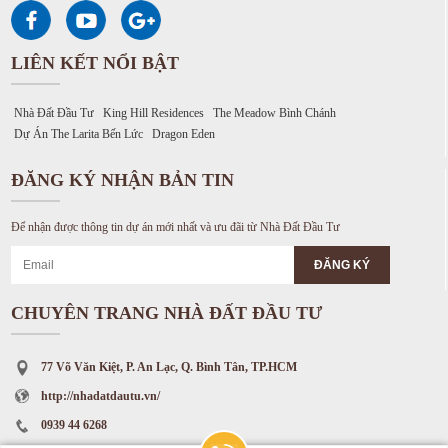
LIÊN KẾT NỔI BẬT
Nhà Đất Đầu Tư
King Hill Residences
The Meadow Bình Chánh
Dự Án The Larita Bến Lức
Dragon Eden
ĐĂNG KÝ NHẬN BẢN TIN
Để nhận được thông tin dự án mới nhất và ưu đãi từ Nhà Đất Đầu Tư
CHUYÊN TRANG NHÀ ĐẤT ĐẦU TƯ
77 Võ Văn Kiệt, P. An Lạc, Q. Bình Tân, TP.HCM
http://nhadatdautu.vn/
0939 44 6268