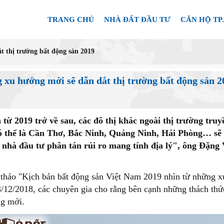
TRANG CHỦ
NHÀ ĐẤT ĐẦU TƯ
CĂN HỘ TP
t thị trường bất động sản 2019
 xu hướng mới sẽ dẫn dắt thị trường bất động sản 2
n từ 2019 trở về sau, các đô thị khác ngoài thị trường t
có thể là Cần Thơ, Bắc Ninh, Quảng Ninh, Hải Phòng… sẽ l
 nhà đầu tư phân tán rủi ro mang tính địa lý", ông Đặ
 thảo "Kịch bản bất động sản Việt Nam 2019 nhìn từ những x
3/12/2018, các chuyên gia cho rằng bên cạnh những thách thức
g mới.