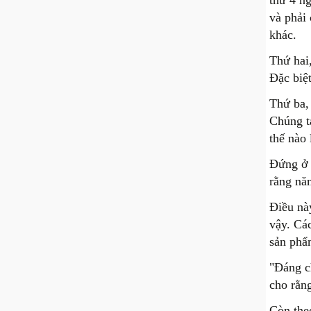
thứ 4 ng
và phải 
khác.
Thứ hai
Đặc biệt
Thứ ba,
Chúng t
thế nào
Đứng ở 
rằng nă
Điều nà
vậy. Cá
sản phẩm
"Đáng c
cho rằng
Còn the