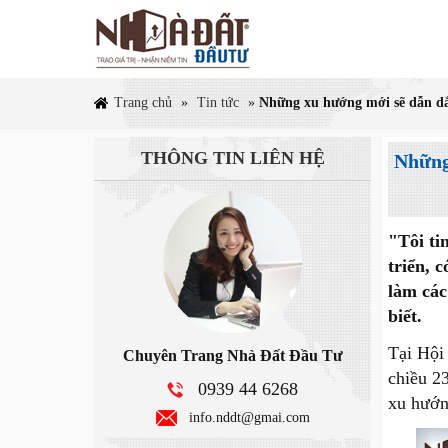
Trang chủ
»
Tin tức
»
Những xu hướng mới sẽ dẫn dắ
THÔNG TIN
LIÊN HỆ
Những
"Tôi ti
triển, 
làm các
biết.
Tại Hội
Chuyên Trang Nhà Đất Đầu Tư
chiều 2
0939 44 6268
xu hướn
info.nddt@gmai.com