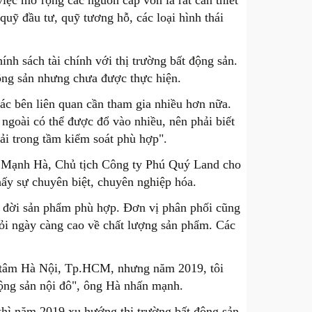
iệc mở rộng các nguồn cấp vốn là rất cần thiết
quỹ đầu tư, quỹ tương hỗ, các loại hình thái
nh sách tài chính với thị trường bất động sản.
 động sản nhưng chưa được thực hiện.
các bên liên quan cần tham gia nhiều hơn nữa.
ngoài có thể được đổ vào nhiều, nên phải biết
ải trong tầm kiểm soát phù hợp".
n Mạnh Hà, Chủ tịch Công ty Phú Quý Land cho
hấy sự chuyên biệt, chuyên nghiệp hóa.
a đời sản phẩm phù hợp. Đơn vị phân phối cũng
hỏi ngày càng cao về chất lượng sản phẩm. Các
ng tâm Hà Nội, Tp.HCM, nhưng năm 2019, tôi
 động sản nội đô", ông Hà nhấn mạnh.
hì năm 2019 xu hướng thị trường bất động sản