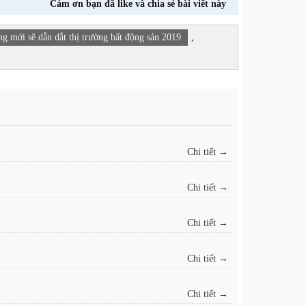
Cảm ơn bạn đã like và chia sẻ bài viết này
g mới sẽ dẫn dắt thị trường bất động sản 2019
,
Chi tiết →
Chi tiết →
Chi tiết →
Chi tiết →
Chi tiết →