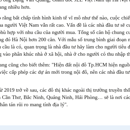
gang nhiều hơn.
o rằng bất chấp tình hình kinh tế vĩ mô như thế nào, cuộc ch
ủa người Việt Nam vẫn rất cao. Vấn đề là các nhà đầu tư sẽ 
phù hợp với nhu cầu của người mua. Tổng số căn hộ chung c
ng đó Hà Nội hơn 200 căn. Với mẫu số trung bình giai đoạn này
 cầu là có, quan trọng là nhà đầu tư hãy làm cho người tiêu 
ng vào phân khúc nhà ở xã hội, nhà ở cho người có thu nhập 
ng cũng cho biết thêm: "Hiện đất nội đô Tp.HCM hiện nguồ
 việc cấp phép các dự án mới trong nội đô, nên các nhà đầu tư
từ 2019 trở về sau, các đô thị khác ngoài thị trường truyền 
là Cần Thơ, Bắc Ninh, Quảng Ninh, Hải Phòng… sẽ là nơi các 
hân tán rủi ro mang tính địa lý".