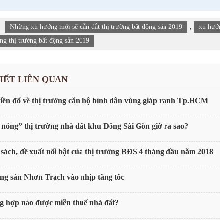
:
Những xu hướng mới sẽ dẫn dắt thị trường bất động sản 2019
,
xu hướn
ng thị trường bất động sản 2019
VIẾT LIÊN QUAN
iền đổ về thị trường căn hộ bình dân vùng giáp ranh Tp.HCM
nóng” thị trường nhà đất khu Đông Sài Gòn giờ ra sao?
sách, đề xuất nổi bật của thị trường BĐS 4 tháng đầu năm 2018
ng sản Nhơn Trạch vào nhịp tăng tốc
g hợp nào được miễn thuế nhà đất?