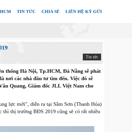
.HCM
TIN TỨC
CHIA SẺ
LIÊN HỆ KÝ GỬI
019
Tin tức
ruyền thống Hà Nội, Tp.HCM, Đà Nẵng sẽ phát
à nơi các nhà đầu tư tìm đến. Việc đó sẽ
ng Văn Quang, Giám đốc JLL Việt Nam cho
ung lực mới", diễn ra tại Sầm Sơn (Thanh Hóa)
 thì thị trường BĐS 2019 cũng sẽ có rất nhiều