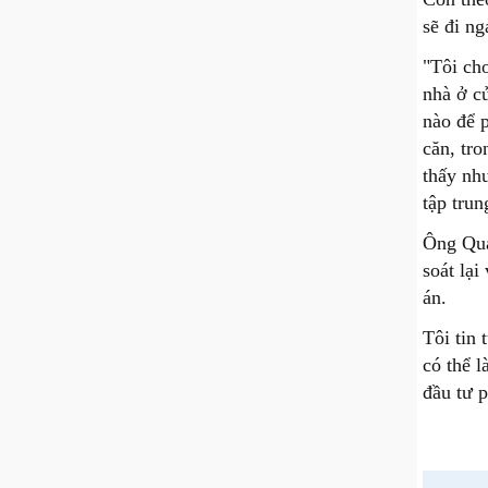
sẽ đi n
"Tôi ch
nhà ở c
nào để 
căn, tro
thấy nhu
tập tru
Ông Qua
soát lại
án.
Tôi tin 
có thể 
đầu tư p