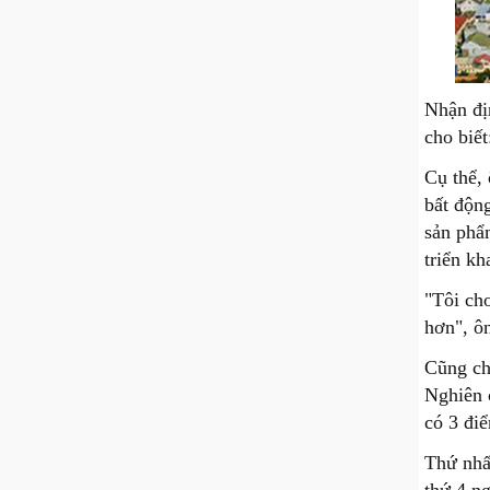
Nhận đị
cho biế
Cụ thể,
bất động
sản phẩ
triển k
"Tôi ch
hơn", ô
Cũng ch
Nghiên 
có 3 đi
Thứ nhấ