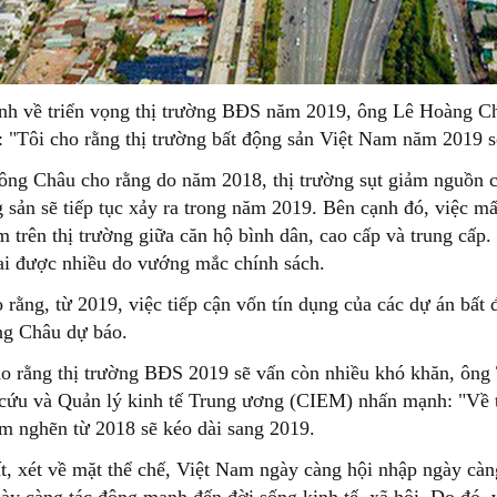
nh về triển vọng thị trường BĐS năm 2019, ông Lê Hoàng C
t: "Tôi cho rằng thị trường bất động sản Việt Nam năm 2019 s
 ông Châu cho rằng do năm 2018, thị trường sụt giảm nguồn c
 sản sẽ tiếp tục xảy ra trong năm 2019. Bên cạnh đó, việc mấ
m trên thị trường giữa căn hộ bình dân, cao cấp và trung cấp
hai được nhiều do vướng mắc chính sách.
o rằng, từ 2019, việc tiếp cận vốn tín dụng của các dự án bấ
ng Châu dự báo.
o rằng thị trường BĐS 2019 sẽ vấn còn nhiều khó khăn, ông
cứu và Quản lý kinh tế Trung ương (CIEM) nhấn mạnh: "Về th
ểm nghẽn từ 2018 sẽ kéo dài sang 2019.
t, xét về mặt thể chế, Việt Nam ngày càng hội nhập ngày càn