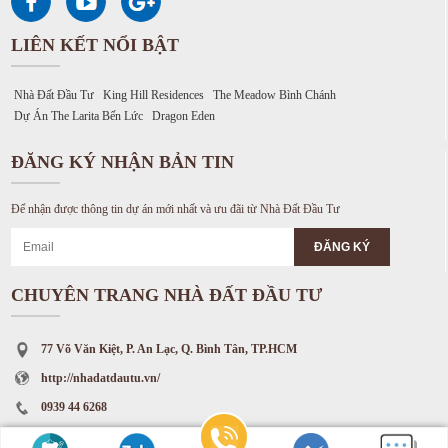
LIÊN KẾT NỔI BẬT
Nhà Đất Đầu Tư
King Hill Residences
The Meadow Bình Chánh
Dự Án The Larita Bến Lức
Dragon Eden
ĐĂNG KÝ NHẬN BẢN TIN
Để nhận được thông tin dự án mới nhất và ưu đãi từ Nhà Đất Đầu Tư
CHUYÊN TRANG NHÀ ĐẤT ĐẦU TƯ
77 Võ Văn Kiệt, P. An Lạc, Q. Bình Tân, TP.HCM
http://nhadatdautu.vn/
0939 44 6268
info.nddt@gmai.com