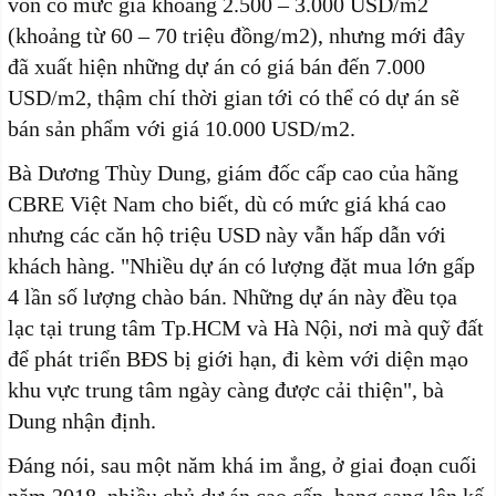
vốn có mức giá khoảng 2.500 – 3.000 USD/m2
(khoảng từ 60 – 70 triệu đồng/m2), nhưng mới đây
đã xuất hiện những dự án có giá bán đến 7.000
USD/m2, thậm chí thời gian tới có thể có dự án sẽ
bán sản phẩm với giá 10.000 USD/m2.
Bà Dương Thùy Dung, giám đốc cấp cao của hãng
CBRE Việt Nam cho biết, dù có mức giá khá cao
nhưng các căn hộ triệu USD này vẫn hấp dẫn với
khách hàng. "Nhiều dự án có lượng đặt mua lớn gấp
4 lần số lượng chào bán. Những dự án này đều tọa
lạc tại trung tâm Tp.HCM và Hà Nội, nơi mà quỹ đất
để phát triển BĐS bị giới hạn, đi kèm với diện mạo
khu vực trung tâm ngày càng được cải thiện", bà
Dung nhận định.
Đáng nói, sau một năm khá im ắng, ở giai đoạn cuối
năm 2018, nhiều chủ dự án cao cấp, hạng sang lên kế