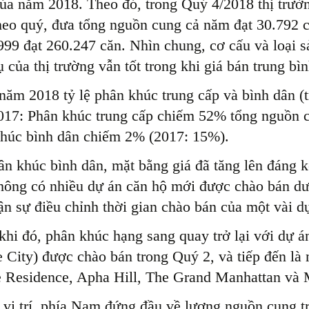
ủa năm 2018. Theo đó, trong Quý 4/2018 thị trườ
eo quý, đưa tổng nguồn cung cả năm đạt 30.792 c
99 đạt 260.247 căn. Nhìn chung, cơ cấu và loại 
ụ của thị trường vẫn tốt trong khi giá bán trung bìn
năm 2018 tỷ lệ phân khúc trung cấp và bình dân (
17: Phân khúc trung cấp chiếm 52% tổng nguồn 
húc bình dân chiếm 2% (2017: 15%).
ân khúc bình dân, mặt bằng giá đã tăng lên đáng kể
hông có nhiều dự án căn hộ mới được chào bán d
ận sự điều chỉnh thời gian chào bán của một vài 
khi đó, phân khúc hạng sang quay trở lại với dự 
 City) được chào bán trong Quý 2, và tiếp đến là 
e Residence, Apha Hill, The Grand Manhattan và 
 vị trí, phía Nam đứng đầu về lượng nguồn cung 