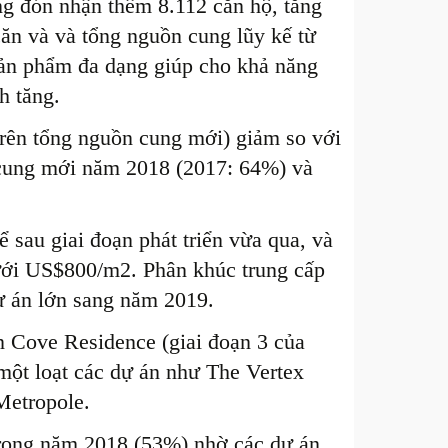
ng đón nhận thêm 8.112 căn hộ, tăng
ăn và và tổng nguồn cung lũy kế từ
sản phẩm đa dạng giúp cho khả năng
h tăng.
trên tổng nguồn cung mới) giảm so với
cung mới năm 2018 (2017: 64%) và
 sau giai đoạn phát triển vừa qua, và
ưới US$800/m2. Phân khúc trung cấp
dự án lớn sang năm 2019.
án Cove Residence (giai đoạn 3 của
một loạt các dự án như The Vertex
Metropole.
trong năm 2018 (53%) nhờ các dự án