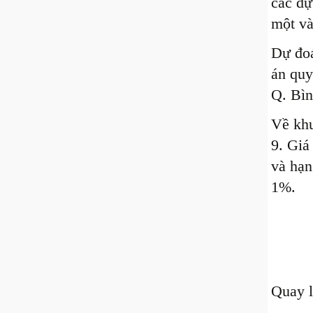
các dự
một và
Dự đoá
án quy
Q. Bìn
Về khu
9. Giá
và hạn
1%.
Quay 