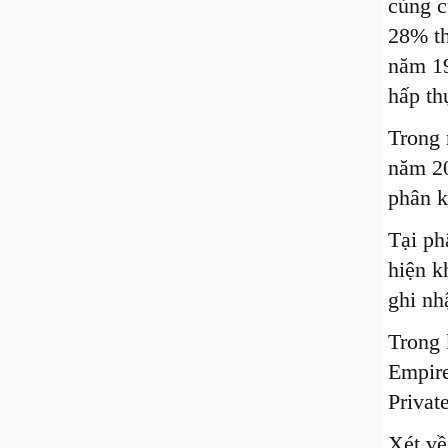
cùng c
28% th
năm 19
hấp th
Trong 
năm 20
phân k
Tại ph
hiện k
ghi nh
Trong 
Empire
Privat
Xét về