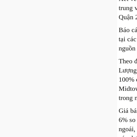
trung 
Quận 
Báo cá
tại cá
nguồn 
Theo đ
Lượng 
100% đ
Midtow
trong 
Giá bá
6% so 
ngoái,