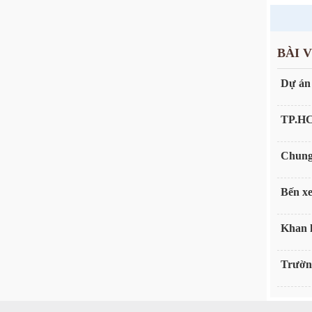
BÀI 
Dự án 
TP.HCM
Chung 
Bến x
Khan 
Trườn