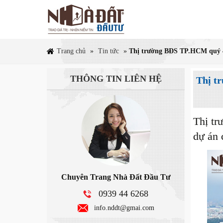
Trang chủ
»
Tin tức
»
Thị trường BĐS TP.HCM quý 4/
THÔNG TIN
LIÊN HỆ
Thị t
Thị tr
dự án 
Chuyên Trang Nhà Đất Đầu Tư
0939 44 6268
info.nddt@gmai.com