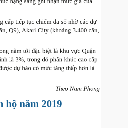
khúc hạng sang ghi nhận mức giá của
 cấp tiếp tục chiếm đa số nhờ các dự
n, Q9), Akari City (khoảng 3.400 căn,
.
rong năm tới đặc biệt là khu vực Quận
ình là 3%, trong đó phân khúc cao cấp
 được dự báo có mức tăng thấp hơn là
Theo Nam Phong
n hộ năm 2019