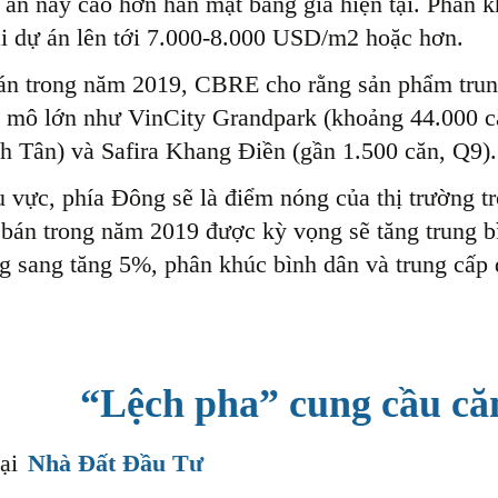
 án này cao hơn hẳn mặt bằng giá hiện tại. Phân 
i dự án lên tới 7.000-8.000 USD/m2 hoặc hơn.
n trong năm 2019, CBRE cho rằng sản phẩm trung
 mô lớn như VinCity Grandpark (khoảng 44.000 că
h Tân) và Safira Khang Điền (gần 1.500 căn, Q9)
 vực, phía Đông sẽ là điểm nóng của thị trường t
 bán trong năm 2019 được kỳ vọng sẽ tăng trung b
g sang tăng 5%, phân khúc bình dân và trung cấp
“Lệch pha” cung cầu că
lại
Nhà Đất Đầu Tư