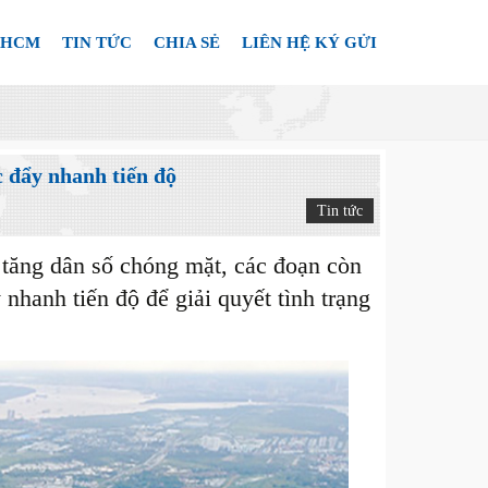
.HCM
TIN TỨC
CHIA SẺ
LIÊN HỆ KÝ GỬI
 đẩy nhanh tiến độ
Tin tức
 tăng dân số chóng mặt, các đoạn còn
hanh tiến độ để giải quyết tình trạng