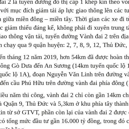
ai 2 là tuyến đường đô thị cấp 1 khép kín theo vò
 với mục đích giảm tải áp lực giao thông lên các tu
 giữa miền đông – miền tây. Thời gian các xe đi
c giảm thiểu đáng kể, không phải đi xuyên trung 
giao thông vận tải, tuyến đường Vành đai 2 trên đ
 chạy qua 9 quận huyện: 2, 7, 8, 9, 12, Thủ Đức
ến tháng 12 năm 2019, hơn 54km đã được hoàn thà
hông Gò Dưa đến An Sương (14km tuyến quốc lộ 
quốc lộ 1A), đoạn Nguyễn Văn Linh trên đường và
đến cầu Phú Hữu trên đường vành đai phía đông 
iều năm thi công, vành đai 2 chỉ còn gần 14km c
à Quận 9, Thủ Đức và 5,3km ở khu phía tây thàn
tin từ sở GTVT, phần còn lại của vành đai 2 được
có tổng mức đầu tư gần 16.000 tỷ đồng, trong đó c