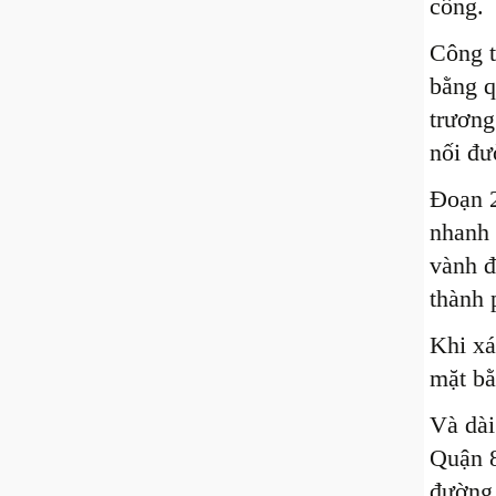
công.
Công t
bằng 
trương
nối đư
Đoạn 
nhanh 
vành đ
thành
Khi xá
mặt bằ
Và dài
Quận 8
đường 