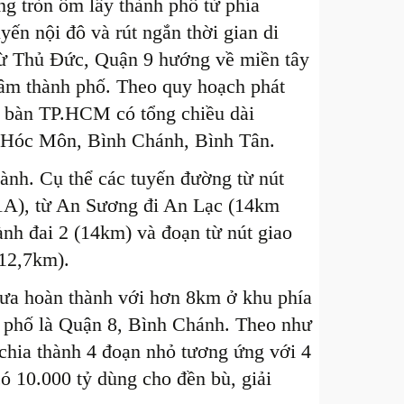
ng tròn ôm lấy thành phố từ phía
yến nội đô và rút ngắn thời gian di
 từ Thủ Đức, Quận 9 hướng về miền tây
tâm thành phố. Theo quy hoạch phát
ịa bàn TP.HCM có tổng chiều dài
, Hóc Môn, Bình Chánh, Bình Tân.
nh. Cụ thể các tuyến đường từ nút
1A), từ An Sương đi An Lạc (14km
nh đai 2 (14km) và đoạn từ nút giao
(12,7km).
hưa hoàn thành với hơn 8km ở khu phía
h phố là Quận 8, Bình Chánh. Theo như
 chia thành 4 đoạn nhỏ tương ứng với 4
ó 10.000 tỷ dùng cho đền bù, giải