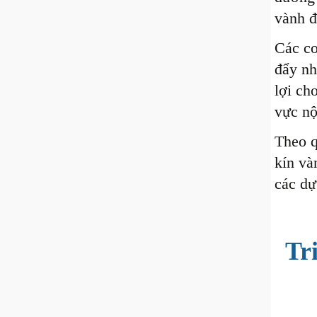
vành đ
Các cơ
đẩy nh
lợi ch
vực nộ
Theo q
kín và
các dự
Tr