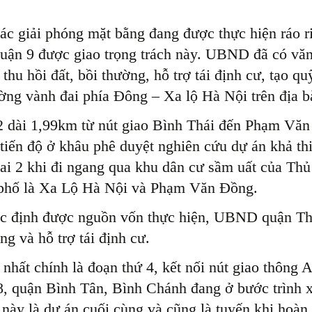
ác giải phóng mặt bằng đang được thực hiện ráo ri
quận 9 được giao trọng trách này. UBND đã có 
 thu hồi đất, bồi thường, hỗ trợ tái định cư, tạo 
ờng vành đai phía Đông – Xa lộ Hà Nội trên địa 
2 dài 1,99km từ nút giao Bình Thái đến Phạm V
tiến độ ở khâu phê duyệt nghiên cứu dự án khả th
ai 2 khi đi ngang qua khu dân cư sầm uất của Thủ
 phố là Xa Lộ Hà Nội và Phạm Văn Đồng.
c định được nguồn vốn thực hiện, UBND quận Thủ
ng và hỗ trợ tái định cư.
 nhất chính là đoạn thứ 4, kết nối nút giao thôn
, quận Bình Tân, Bình Chánh đang ở bước trình x
này là dự án cuối cùng và cũng là tuyến khi hoàn 