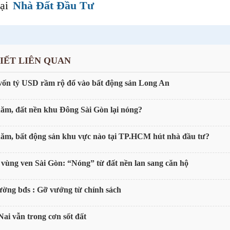
lại
Nhà Đất Đầu Tư
VIẾT LIÊN QUAN
vốn tỷ USD rầm rộ đổ vào bất động sản Long An
ăm, đất nền khu Đông Sài Gòn lại nóng?
ăm, bất động sản khu vực nào tại TP.HCM hút nhà đầu tư?
 vùng ven Sài Gòn: “Nóng” từ đất nền lan sang căn hộ
ường bđs : Gỡ vướng từ chính sách
ai vẫn trong cơn sốt đất