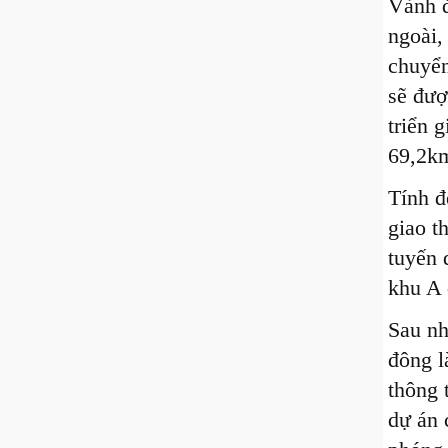
Vành đ
ngoài,
chuyển
sẽ đượ
triển 
69,2km
Tính đ
giao t
tuyến 
khu A 
Sau nh
đông l
thông 
dự án 