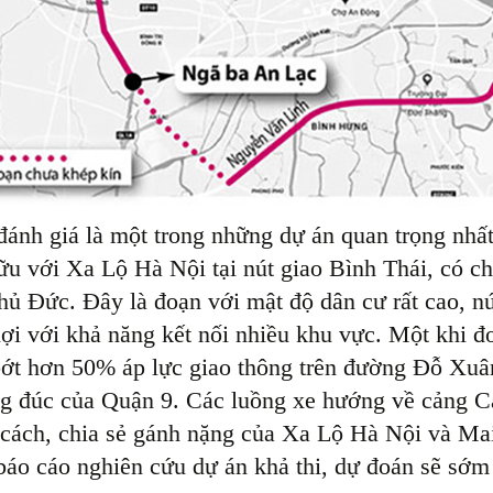
ánh giá là một trong những dự án quan trọng nhất
u với Xa Lộ Hà Nội tại nút giao Bình Thái, có ch
hủ Đức. Đây là đoạn với mật độ dân cư rất cao, nú
lợi với khả năng kết nối nhiều khu vực. Một khi 
ớt hơn 50% áp lực giao thông trên đường Đỗ Xu
g đúc của Quận 9. Các luồng xe hướng về cảng Cát
cách, chia sẻ gánh nặng của Xa Lộ Hà Nội và Ma
báo cáo nghiên cứu dự án khả thi, dự đoán sẽ sớm k