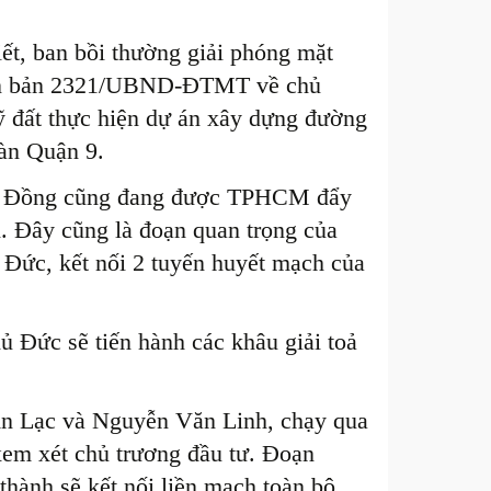
ết, ban bồi thường giải phóng mặt
văn bản 2321/UBND-ĐTMT về chủ
quỹ đất thực hiện dự án xây dựng đường
bàn Quận 9.
ăn Đồng cũng đang được TPHCM đẩy
i. Đây cũng là đoạn quan trọng của
 Đức, kết nối 2 tuyến huyết mạch của
 Đức sẽ tiến hành các khâu giải toả
g An Lạc và Nguyễn Văn Linh, chạy qua
em xét chủ trương đầu tư. Đoạn
thành sẽ kết nối liền mạch toàn bộ