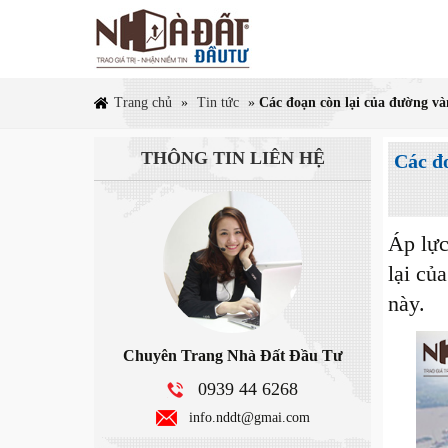
Trang chủ
»
Tin tức
»
Các đoạn còn lại của đường v
THÔNG TIN
LIÊN HỆ
Các đ
Áp lực
lại củ
này.
Chuyên Trang Nhà Đất Đầu Tư
0939 44 6268
info.nddt@gmai.com