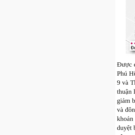
Được đ
Phú Hữ
9 và T
thuận 
giảm b
và đôn
khoản 
duyệt 